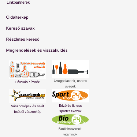
Linkpartnerek
Oldaltérkép
Kereső szavak
Részletes kereső
Megrendelések és visszaküldés
Üvegpalackok, csatos
Pálinkás címkék
üvegek
Edző és fitness
Vászonképek és saját
sporteszközök
fotóból vászonkép
Bioélelmiszerek,
vitaminok