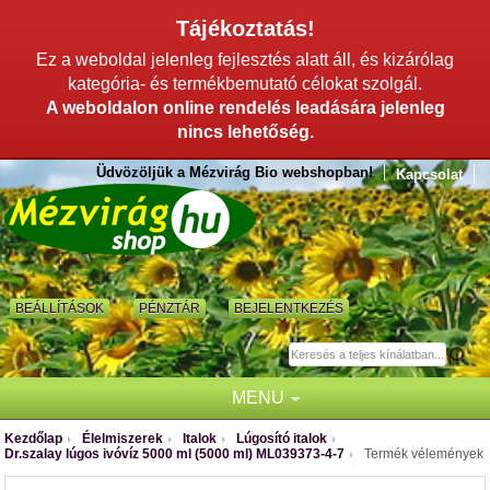
Tájékoztatás!
Ez a weboldal jelenleg fejlesztés alatt áll, és kizárólag
kategória- és termékbemutató célokat szolgál.
A weboldalon online rendelés leadására jelenleg
nincs lehetőség.
Üdvözöljük a Mézvirág Bio webshopban!
Kapcsolat
BEÁLLÍTÁSOK
PÉNZTÁR
BEJELENTKEZÉS
MENU
Kezdőlap
Élelmiszerek
Italok
Lúgosító italok
/
/
/
/
Dr.szalay lúgos ivóvíz 5000 ml (5000 ml) ML039373-4-7
Termék vélemények
/