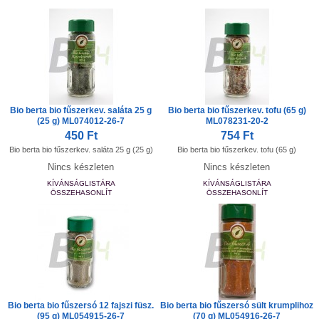
Bio berta bio fűszerkev. saláta 25 g
Bio berta bio fűszerkev. tofu (65 g)
(25 g) ML074012-26-7
ML078231-20-2
450 Ft
754 Ft
Bio berta bio fűszerkev. saláta 25 g (25 g)
Bio berta bio fűszerkev. tofu (65 g)
Nincs készleten
Nincs készleten
KÍVÁNSÁGLISTÁRA
KÍVÁNSÁGLISTÁRA
ÖSSZEHASONLÍT
ÖSSZEHASONLÍT
Bio berta bio fűszersó 12 fajszi füsz.
Bio berta bio fűszersó sült krumplihoz
(95 g) ML054915-26-7
(70 g) ML054916-26-7