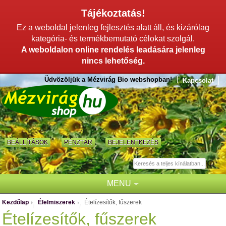
Tájékoztatás!
Ez a weboldal jelenleg fejlesztés alatt áll, és kizárólag
kategória- és termékbemutató célokat szolgál.
A weboldalon online rendelés leadására jelenleg
nincs lehetőség.
Üdvözöljük a Mézvirág Bio webshopban!
Kapcsolat
BEÁLLÍTÁSOK
PÉNZTÁR
BEJELENTKEZÉS
MENU
Kezdőlap
Élelmiszerek
Ételízesítők, fűszerek
/
/
Ételízesítők, fűszerek