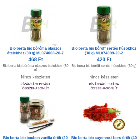
Bio berta bio bóróma olaszos
Bio berta bio bóröff sertés húsokhoz
ételekhez (30 g) ML074008-26-7
(30 g) ML074009-20-2
468 Ft
420 Ft
Bio berta bio bóróma olaszos ételekhez (30
Bio berta bio bóröff sertés húsokhoz (30 g)
g)
Nincs készleten
Nincs készleten
KÍVÁNSÁGLISTÁRA
KÍVÁNSÁGLISTÁRA
ÖSSZEHASONLÍT
ÖSSZEHASONLÍT
Bio berta bio boubon vanília őrőlt (20
Bio berta bio cayenne-i bors őrölt (40