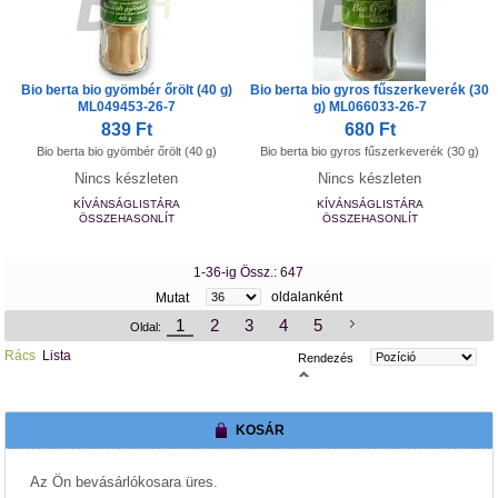
Bio berta bio gyömbér őrölt (40 g)
Bio berta bio gyros fűszerkeverék (30
ML049453-26-7
g) ML066033-26-7
839 Ft
680 Ft
Bio berta bio gyömbér őrölt (40 g)
Bio berta bio gyros fűszerkeverék (30 g)
Nincs készleten
Nincs készleten
KÍVÁNSÁGLISTÁRA
KÍVÁNSÁGLISTÁRA
ÖSSZEHASONLÍT
ÖSSZEHASONLÍT
1-36-ig Össz.: 647
oldalanként
Mutat
1
2
3
4
5
Oldal:
Rács
Lista
Rendezés
KOSÁR
Az Ön bevásárlókosara üres.