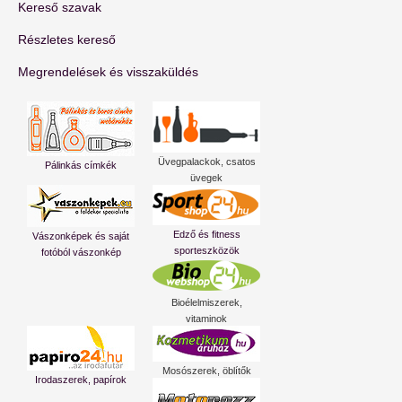
Kereső szavak
Részletes kereső
Megrendelések és visszaküldés
Üvegpalackok, csatos
Pálinkás címkék
üvegek
Edző és fitness
Vászonképek és saját
sporteszközök
fotóból vászonkép
Bioélelmiszerek,
vitaminok
Mosószerek, öblítők
Irodaszerek, papírok