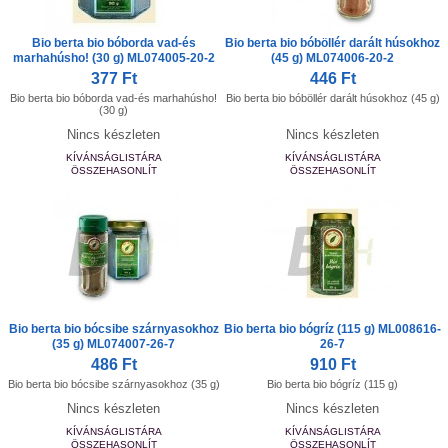
Bio berta bio bóborda vad-és
Bio berta bio bóböllér darált húsokhoz
marhahúsho! (30 g) ML074005-20-2
(45 g) ML074006-20-2
377 Ft
446 Ft
Bio berta bio bóborda vad-és marhahúsho!
Bio berta bio bóböllér darált húsokhoz (45 g)
(30 g)
Nincs készleten
Nincs készleten
KÍVÁNSÁGLISTÁRA
KÍVÁNSÁGLISTÁRA
ÖSSZEHASONLÍT
ÖSSZEHASONLÍT
Bio berta bio bócsibe szárnyasokhoz
Bio berta bio bógríz (115 g) ML008616-
(35 g) ML074007-26-7
26-7
486 Ft
910 Ft
Bio berta bio bócsibe szárnyasokhoz (35 g)
Bio berta bio bógríz (115 g)
Nincs készleten
Nincs készleten
KÍVÁNSÁGLISTÁRA
KÍVÁNSÁGLISTÁRA
ÖSSZEHASONLÍT
ÖSSZEHASONLÍT