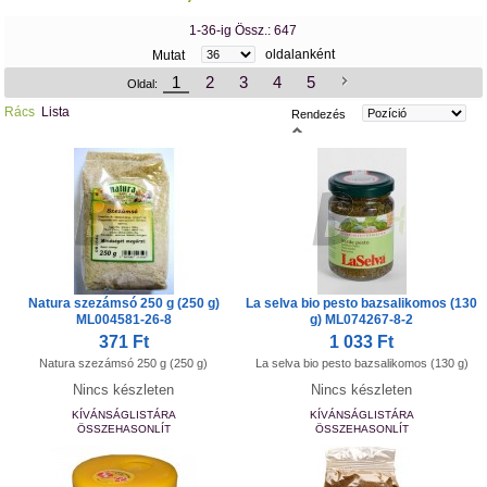
1-36-ig Össz.: 647
oldalanként
Mutat
1
2
3
4
5
Oldal:
Rács
Lista
Rendezés
Natura szezámsó 250 g (250 g)
La selva bio pesto bazsalikomos (130
ML004581-26-8
g) ML074267-8-2
371 Ft
1 033 Ft
Natura szezámsó 250 g (250 g)
La selva bio pesto bazsalikomos (130 g)
Nincs készleten
Nincs készleten
KÍVÁNSÁGLISTÁRA
KÍVÁNSÁGLISTÁRA
ÖSSZEHASONLÍT
ÖSSZEHASONLÍT