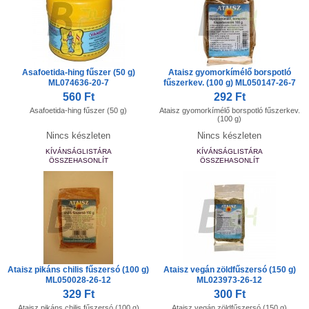
Asafoetida-hing fűszer (50 g)
Ataisz gyomorkímélő borspotló
ML074636-20-7
fűszerkev. (100 g) ML050147-26-7
560 Ft
292 Ft
Asafoetida-hing fűszer (50 g)
Ataisz gyomorkímélő borspotló fűszerkev.
(100 g)
Nincs készleten
Nincs készleten
KÍVÁNSÁGLISTÁRA
KÍVÁNSÁGLISTÁRA
ÖSSZEHASONLÍT
ÖSSZEHASONLÍT
Ataisz pikáns chilis fűszersó (100 g)
Ataisz vegán zöldfűszersó (150 g)
ML050028-26-12
ML023973-26-12
329 Ft
300 Ft
Ataisz pikáns chilis fűszersó (100 g)
Ataisz vegán zöldfűszersó (150 g)