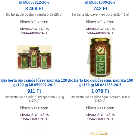
g) ML058812-20-3
g) ML061000-26-7
3 469 Ft
742 Ft
Bio berta bio boubon vanília őrőlt (20 g)
Bio berta bio cayenne-i bors őrölt (40 g)
Nincs készleten
Nincs készleten
KÍVÁNSÁGLISTÁRA
KÍVÁNSÁGLISTÁRA
ÖSSZEHASONLÍT
ÖSSZEHASONLÍT
Bio berta bio csípős fűszerpaprika 120
Bio berta bio csípősségm. paprika 160
g (120 g) ML059097-20-2
g (160 g) ML021366-26-7
911 Ft
1 078 Ft
Bio berta bio csípős fűszerpaprika 120 g
Bio berta bio csípősségm. paprika 160 g
(120 g)
(160 g)
Nincs készleten
Nincs készleten
KÍVÁNSÁGLISTÁRA
KÍVÁNSÁGLISTÁRA
ÖSSZEHASONLÍT
ÖSSZEHASONLÍT