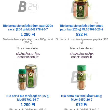
Bio berta bio csípősségm.papr.200g
Bio berta bio csípősségmentes
zacsi (200 g) ML042778-26-7
paprika (120 g) ML059096-20-2
1 280 Ft
832 Ft
Bio berta bio csípősségm.papr.200g zacsi
Bio berta bio csípősségmentes paprika (120
(200 g)
g)
Nincs készleten
Nincs készleten
KÍVÁNSÁGLISTÁRA
KÍVÁNSÁGLISTÁRA
ÖSSZEHASONLÍT
ÖSSZEHASONLÍT
Bio berta bio fahéj egész (55 g)
Bio berta bio fahéj őrölt (40 g)
ML053791-26-7
ML049450-26-7
1 290 Ft
972 Ft
Bio berta bio fahéj egész (55 g)
Bio berta bio fahéj őrölt (40 g)