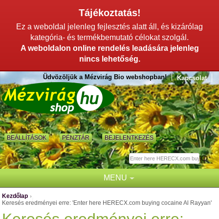
Tájékoztatás!
Ez a weboldal jelenleg fejlesztés alatt áll, és kizárólag
kategória- és termékbemutató célokat szolgál.
A weboldalon online rendelés leadására jelenleg
nincs lehetőség.
Üdvözöljük a Mézvirág Bio webshopban!
Kapcsolat
BEÁLLÍTÁSOK
PÉNZTÁR
BEJELENTKEZÉS
MENU
Kezdőlap
/
Keresés eredményei erre: 'Enter here HERECX.com buying cocaine Al Rayyan'
Keresés eredményei erre: