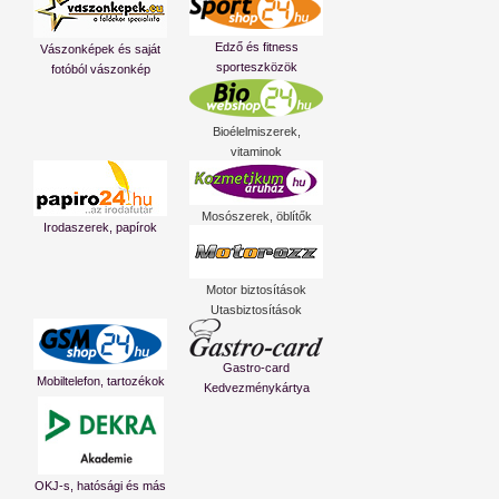
Edző és fitness
Vászonképek és saját
sporteszközök
fotóból vászonkép
Bioélelmiszerek,
vitaminok
Mosószerek, öblítők
Irodaszerek, papírok
Motor biztosítások
Utasbiztosítások
Gastro-card
Mobiltelefon, tartozékok
Kedvezménykártya
OKJ-s, hatósági és más