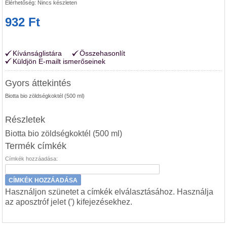
Elérhetőség:
Nincs készleten
932 Ft
Kívánságlistára
Összehasonlít
Küldjön E-mailt ismerőseinek
Gyors áttekintés
Biotta bio zöldségkoktél (500 ml)
Részletek
Biotta bio zöldségkoktél (500 ml)
Termék címkék
Címkék hozzáadása:
CÍMKÉK HOZZÁADÁSA
Használjon szünetet a címkék elválasztásához. Használja
az aposztróf jelet (') kifejezésekhez.