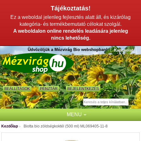
Tájékoztatás!
Ez a weboldal jelenleg fejlesztés alatt áll, és kizárólag
kategória- és termékbemutató célokat szolgál.
A weboldalon online rendelés leadására jelenleg
nincs lehetőség.
Üdvözöljük a Mézvirág Bio webshopban!
Kapcsolat
BEÁLLÍTÁSOK
PÉNZTÁR
BEJELENTKEZÉS
MENU
Kezdőlap
Biotta bio zöldségkoktél (500 ml) ML069405-11-8
/