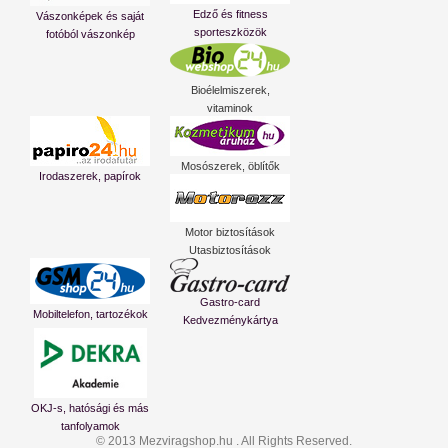
Edző és fitness
Vászonképek és saját
sporteszközök
fotóból vászonkép
Bioélelmiszerek,
vitaminok
Mosószerek, öblítők
Irodaszerek, papírok
Motor biztosítások
Utasbiztosítások
Gastro-card
Mobiltelefon, tartozékok
Kedvezménykártya
OKJ-s, hatósági és más
tanfolyamok
© 2013 Mezviragshop.hu . All Rights Reserved.